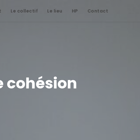
t
Le collectif
Le lieu
HP
Contact
e cohésion